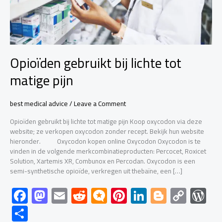
Opioïden gebruikt bij lichte tot
matige pijn
best medical advice
/
Leave a Comment
Opioïden gebruikt bij lichte tot matige pijn Koop oxycodon via deze
website; ze verkopen oxycodon zonder recept. Bekijk hun website
hieronder. Oxycodon kopen online Oxycodon Oxycodon is te
vinden in de volgende merkcombinatieproducten: Percocet, Roxicet
Solution, Xartemis XR, Combunox en Percodan. Oxycodon is een
semi-synthetische opioïde, verkregen uit thebaïne, een […]
F
M
E
R
M
Pi
Li
Bl
C
W
ac
as
m
e
icr
nt
nk
o
o
or
S