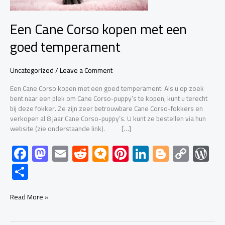
Een Cane Corso kopen met een
goed temperament
Uncategorized
/
Leave a Comment
Een Cane Corso kopen met een goed temperament: Als u op zoek
bent naar een plek om Cane Corso-puppy’s te kopen, kunt u terecht
bij deze fokker. Ze zijn zeer betrouwbare Cane Corso-fokkers en
verkopen al 8 jaar Cane Corso-puppy’s. U kunt ze bestellen via hun
website (zie onderstaande link). […]
F
M
E
R
M
Pi
Li
Bl
C
W
ac
as
m
e
icr
nt
nk
o
o
or
S
e
to
ail
d
o.
er
e
g
py
d
h
b
d
di
bl
es
dI
g
Li
Pr
ar
Read More »
o
o
t
o
t
n
er
nk
es
e