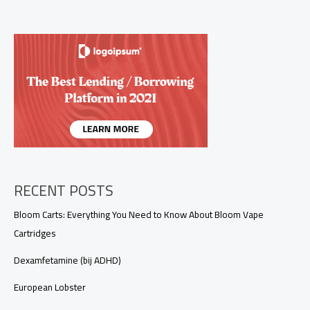
ok
n
g
s
RECENT POSTS
Bloom Carts: Everything You Need to Know About Bloom Vape
Cartridges
Dexamfetamine (bij ADHD)
European Lobster